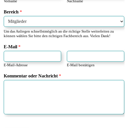
Vorname
Nachname
V
Bereich
*
o
r
n
Um das Anliegen schnellstmöglich an die richtige Stelle weiterleiten zu
a
können wählen Sie bitte den richtigen Fachbereich aus. Vielen Dank!
m
e
E-Mail
*
E
-
M
E-Mail-Adresse
E-Mail bestätigen
a
i
Kommentar oder Nachricht
*
l
N
a
c
h
r
i
c
h