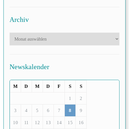
Archiv
Newskalender
M
D
M
D
F
S
S
1
2
3
4
5
6
7
8
9
10
11
12
13
14
15
16