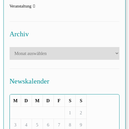
Veranstaltung
Archiv
Newskalender
M
D
M
D
F
S
S
1
2
3
4
5
6
7
8
9