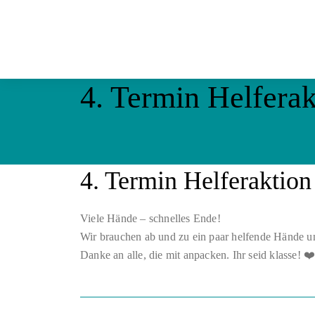
4. Termin Helferak
4. Termin Helferaktion
Viele Hände – schnelles Ende!
Wir brauchen ab und zu ein paar helfende Hände un
Danke an alle, die mit anpacken. Ihr seid klasse! ❤