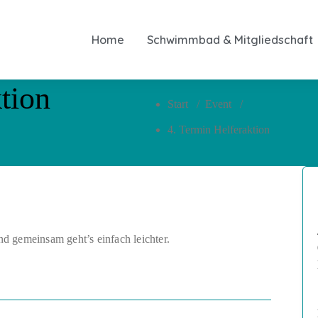
Home
Schwimmbad & Mitgliedschaft
tion
Start
/
Event
/
4. Termin Helferaktion
d gemeinsam geht’s einfach leichter.
️